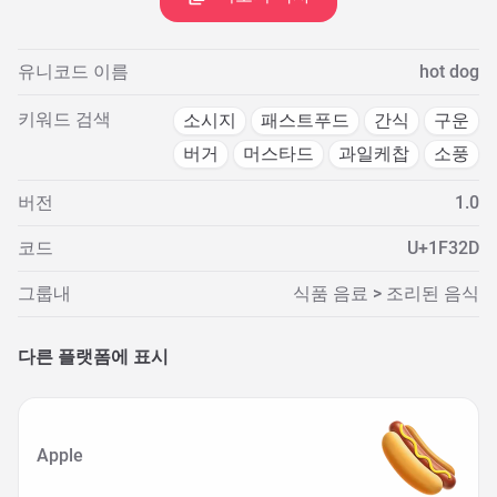
유니코드 이름
hot dog
키워드 검색
소시지
패스트푸드
간식
구운
버거
머스타드
과일케찹
소풍
버전
1.0
코드
U+1F32D
그룹내
식품 음료 > 조리된 음식
다른 플랫폼에 표시
Apple