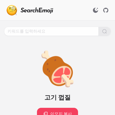
Search
for
Emoji,
Click
to
Copy
🍖
고기 껍질
이모지 복사