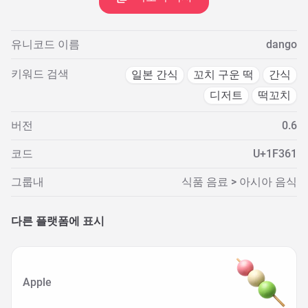
유니코드 이름
dango
키워드 검색
일본 간식
꼬치 구운 떡
간식
디저트
떡꼬치
버전
0.6
코드
U+1F361
그룹내
식품 음료 > 아시아 음식
다른 플랫폼에 표시
Apple