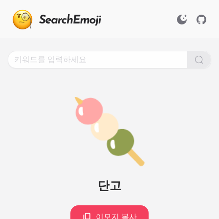
Search
for
Emoji,
Click
to
Copy
🍡
단고
이모지 복사