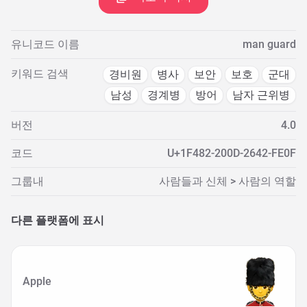
유니코드 이름
man guard
키워드 검색
경비원
병사
보안
보호
군대
남성
경계병
방어
남자 근위병
버전
4.0
코드
U+1F482-200D-2642-FE0F
그룹내
사람들과 신체 > 사람의 역할
다른 플랫폼에 표시
Apple