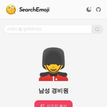
Search
for
Emoji,
Click
to
Copy
💂‍♂️
남성 경비원
이모지 복사