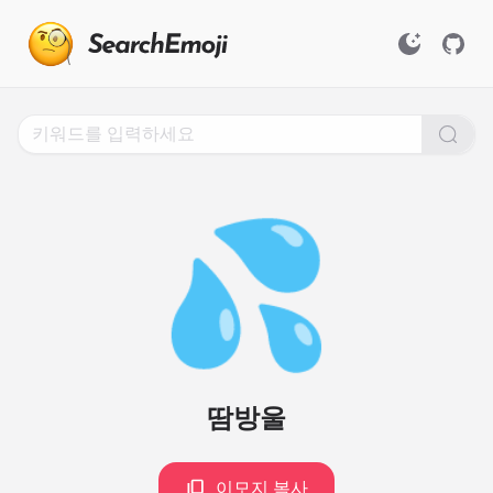
Search
for
Emoji,
Click
to
Copy
💦
땀방울
이모지 복사