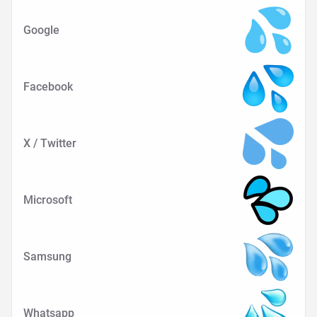
Google
Facebook
X / Twitter
Microsoft
Samsung
Whatsapp