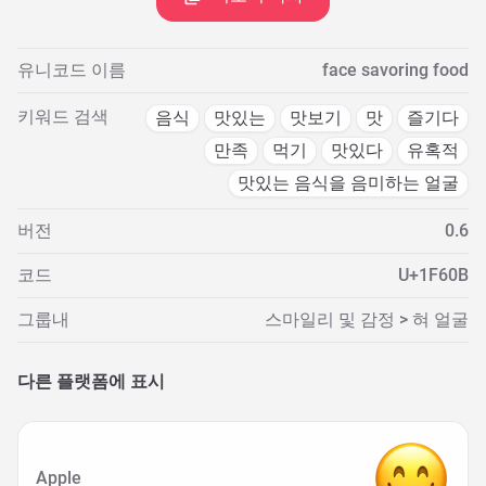
유니코드 이름
face savoring food
키워드 검색
음식
맛있는
맛보기
맛
즐기다
만족
먹기
맛있다
유혹적
맛있는 음식을 음미하는 얼굴
버전
0.6
코드
U+1F60B
그룹내
스마일리 및 감정 > 혀 얼굴
다른 플랫폼에 표시
Apple