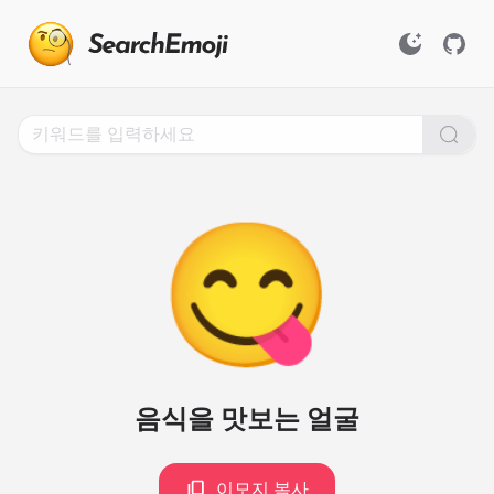
Search
for
Emoji,
Click
to
Copy
😋
음식을 맛보는 얼굴
이모지 복사