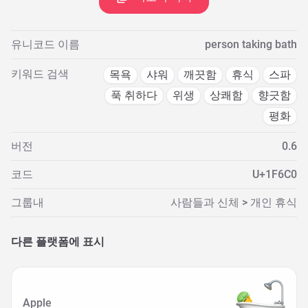
유니코드 이름
person taking bath
키워드 검색
목욕
샤워
깨끗함
휴식
스파
푹 취하다
위생
상쾌함
향긋함
평화
버전
0.6
코드
U+1F6C0
그룹내
사람들과 신체 > 개인 휴식
다른 플랫폼에 표시
Apple