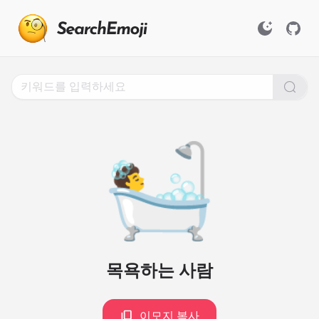
Search
for
Emoji,
Click
to
Copy
🛀
목욕하는 사람
이모지 복사