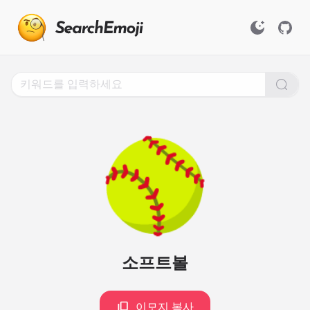
Search
for
Emoji,
Click
to
Copy
🥎
소프트볼
이모지 복사