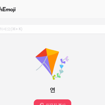
Search
for
Emoji,
Click
to
Copy
🪁
연
이모지 복사