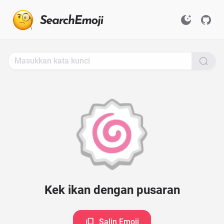
Search
for
Emoji,
Click
to
Copy
🍥
Kek ikan dengan pusaran
Salin Emoji