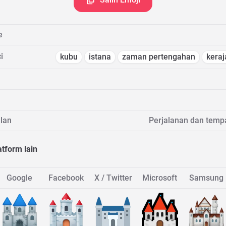
e
i
kubu
istana
zaman pertengahan
kera
lan
Perjalanan dan temp
atform lain
Google
Facebook
X / Twitter
Microsoft
Samsung