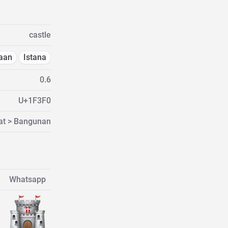
castle
jaan
Istana
0.6
U+1F3F0
at > Bangunan
Whatsapp