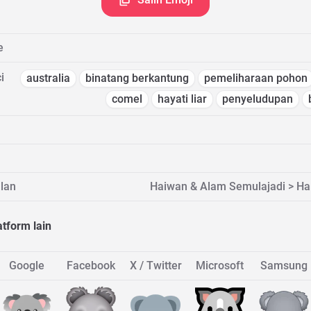
e
i
australia
binatang berkantung
pemeliharaan pohon
comel
hayati liar
penyeludupan
lan
Haiwan & Alam Semulajadi > H
atform lain
Google
Facebook
X / Twitter
Microsoft
Samsung