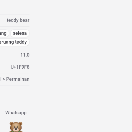
teddy bear
ang
selesa
eruang teddy
11.0
U+1F9F8
ti > Permainan
Whatsapp