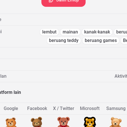
e
i
lembut
mainan
kanak-kanak
beru
beruang teddy
beruang games
B
lan
Aktivi
atform lain
Google
Facebook
X / Twitter
Microsoft
Samsung