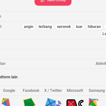
e
i
angin
terbang
seronok
luar
hiburan
L
lan
Aktivi
atform lain
Google
Facebook
X / Twitter
Microsoft
Samsung