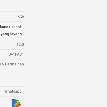
kite
kanak-kanak
ayang-layang
12.0
U+1FA81
ti > Permainan
Whatsapp