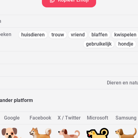
m
oeken
huisdieren
trouw
vriend
blaffen
kwispelen
gebruikelijk
hondje
Dieren en nat
ander platform
Google
Facebook
X / Twitter
Microsoft
Samsung