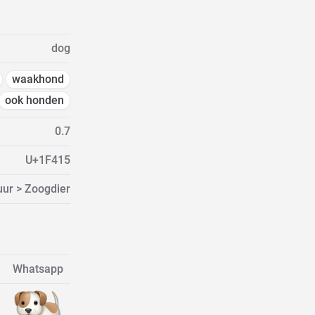
dog
waakhond
ook honden
0.7
U+1F415
uur > Zoogdier
Whatsapp