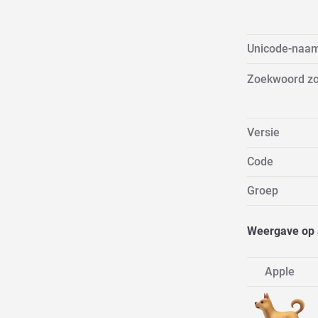
Unicode-naa
Zoekwoord z
Versie
Code
Groep
Weergave op 
Apple