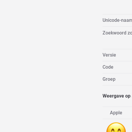
Unicode-naa
Zoekwoord z
Versie
Code
Groep
Weergave op 
Apple