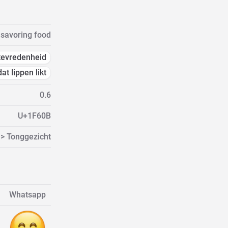
 savoring food
tevredenheid
t lippen likt
0.6
U+1F60B
 > Tonggezicht
Whatsapp