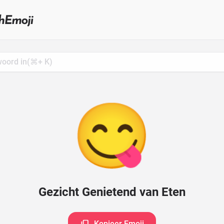
Search
for
Emoji,
Click
to
Copy
😋
Gezicht Genietend van Eten
Kopieer Emoji