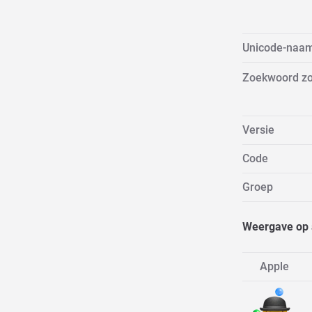
Unicode-naa
Zoekwoord z
Versie
Code
Groep
Weergave op 
Apple