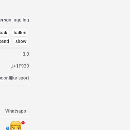
erson juggling
aak
ballen
kend
show
3.0
U+1F939
oonlijke sport
Whatsapp