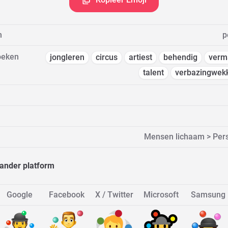
m
p
oeken
jongleren
circus
artiest
behendig
verm
talent
verbazingwek
Mensen lichaam > Pers
ander platform
Google
Facebook
X / Twitter
Microsoft
Samsung