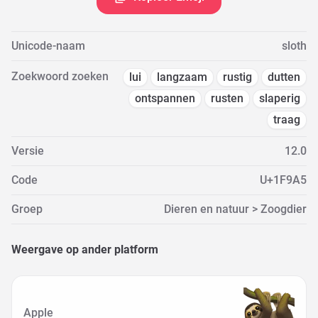
Unicode-naam
sloth
Zoekwoord zoeken
lui
langzaam
rustig
dutten
ontspannen
rusten
slaperig
traag
Versie
12.0
Code
U+1F9A5
Groep
Dieren en natuur > Zoogdier
Weergave op ander platform
Apple