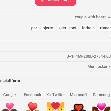
couple with heart:
d
par
hjerte
kjærlighet
forhold
roman
U+1F469-200D-2764-FE0
Mennesker kr
n plattform
Google
Facebook
X / Twitter
Microsoft
Samsung