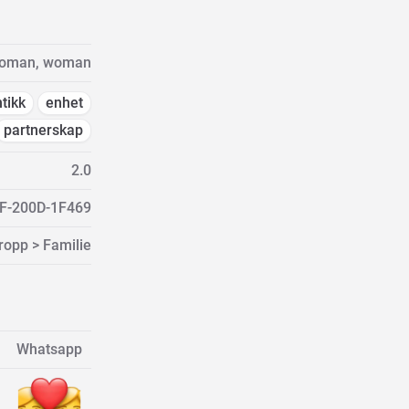
 woman, woman
tikk
enhet
partnerskap
2.0
F-200D-1F469
opp > Familie
Whatsapp