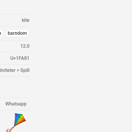
kite
n
barndom
12.0
U+1FA81
iviteter > Spill
Whatsapp