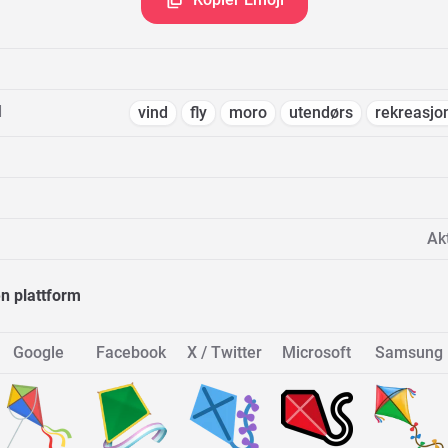
d
vind
fly
moro
utendørs
rekreasjo
Akt
n plattform
Google
Facebook
X / Twitter
Microsoft
Samsung