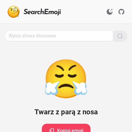
Search
for
Emoji,
Click
to
Copy
😤
Twarz z parą z nosa
Kopiuj emoji