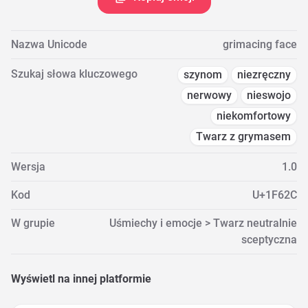
Nazwa Unicode
grimacing face
Szukaj słowa kluczowego
szynom
niezręczny
nerwowy
nieswojo
niekomfortowy
Twarz z grymasem
Wersja
1.0
Kod
U+1F62C
W grupie
Uśmiechy i emocje > Twarz neutralnie
sceptyczna
Wyświetl na innej platformie