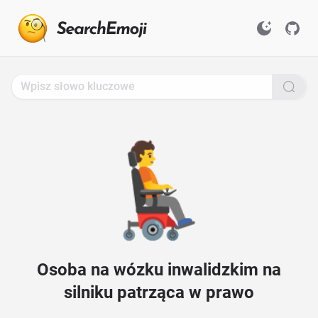
Search
for
Emoji,
Click
to
Copy
🧑‍🦼‍➡️
Osoba na wózku inwalidzkim na
silniku patrząca w prawo