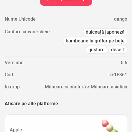
Nume Unicode
dango
Căutare cuvânt-cheie
dulceață japoneză
bomboane la grătar pe bețe
gustare
desert
Versiune
0.6
Cod
U+1F361
În grup
Mâncare și băutură > Mâncare asiatică
Afișare pe alte platforme
Apple