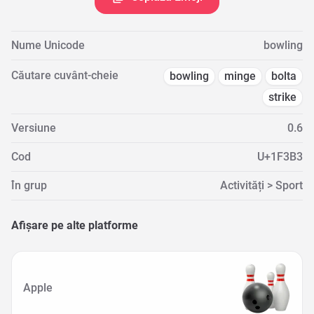
Nume Unicode
bowling
Căutare cuvânt-cheie
bowling
minge
bolta
strike
Versiune
0.6
Cod
U+1F3B3
În grup
Activități > Sport
Afișare pe alte platforme
Apple