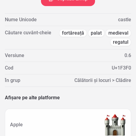
Nume Unicode
castle
Căutare cuvânt-cheie
fortăreață
palat
medieval
regatul
Versiune
0.6
Cod
U+1F3F0
În grup
Călătorii și locuri > Clădire
Afișare pe alte platforme
Apple