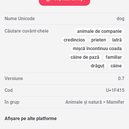
Nume Unicode
dog
Căutare cuvânt-cheie
animale de companie
credincios
prieten
latră
mișcă încontinuu coada
câine de pază
familiar
drăguț
câine
Versiune
0.7
Cod
U+1F415
În grup
Animale și natură > Mamifer
Afișare pe alte platforme