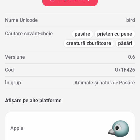
Nume Unicode
bird
Căutare cuvânt-cheie
pasăre
prieten cu pene
creatură zburătoare
păsări
Versiune
0.6
Cod
U+1F426
În grup
Animale și natură > Pasăre
Afișare pe alte platforme
Apple