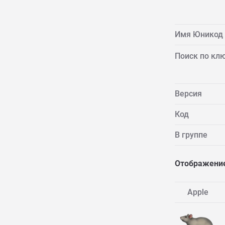
Имя Юникод
Поиск по кл
Версия
Код
В группе
Отображение
Apple