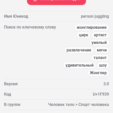
Имя Юникод
person juggling
Поиск по ключевому слову
жонглирование
цирк
артист
умелый
развлечение
мячи
талант
удивительный
шоу
Жонглер
Версия
3.0
Код
U+1F939
В группе
Человек тело > Спорт человека