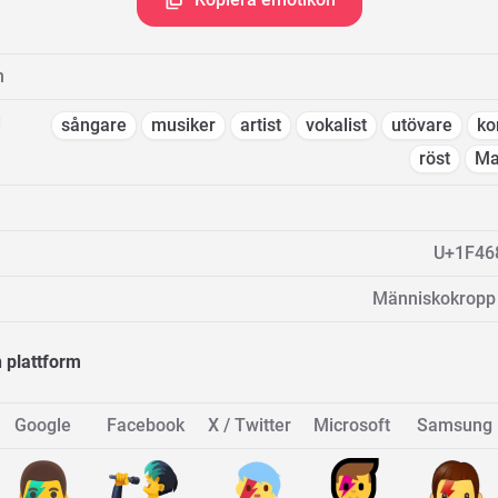
n
d
sångare
musiker
artist
vokalist
utövare
ko
röst
Ma
U+1F46
Människokropp 
 plattform
Google
Facebook
X / Twitter
Microsoft
Samsung