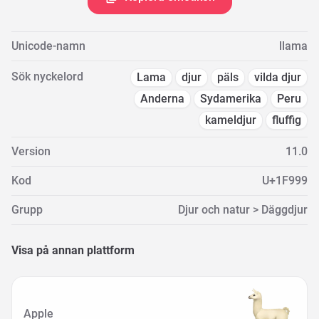
Unicode-namn
llama
Sök nyckelord
Lama
djur
päls
vilda djur
Anderna
Sydamerika
Peru
kameldjur
fluffig
Version
11.0
Kod
U+1F999
Grupp
Djur och natur > Däggdjur
Visa på annan plattform
Apple