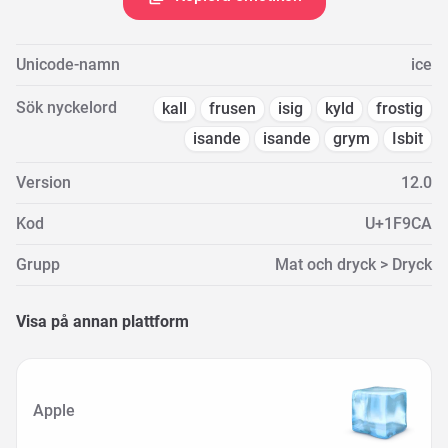
Unicode-namn
ice
Sök nyckelord
kall
frusen
isig
kyld
frostig
isande
isande
grym
Isbit
Version
12.0
Kod
U+1F9CA
Grupp
Mat och dryck > Dryck
Visa på annan plattform
Apple