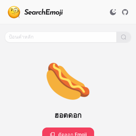
Search
for
Emoji,
Click
to
Copy
🌭
ฮอตดอก
คัดลอก Emoji