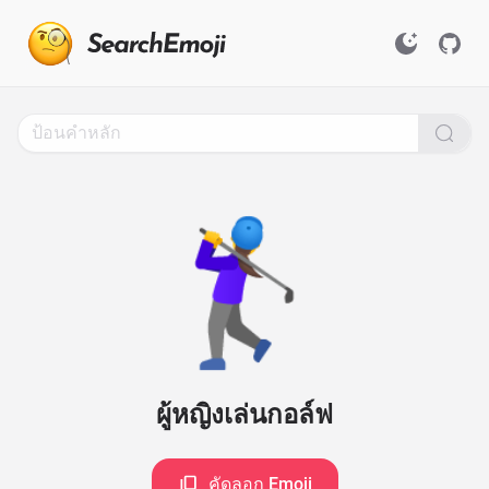
Search
for
Emoji,
Click
to
Copy
🏌️‍♀️
ผู้หญิงเล่นกอล์ฟ
คัดลอก Emoji