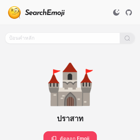
Search
for
Emoji,
Click
to
Copy
🏰
ปราสาท
คัดลอก Emoji