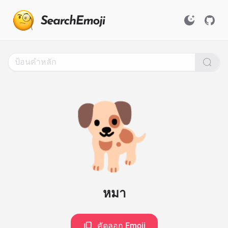
Search
for
Emoji,
Click
to
Copy
🐕
หมา
คัดลอก Emoji