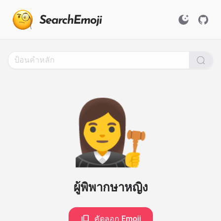
Search
for
Emoji,
Click
to
Copy
👩‍⚖️
ผู้พิพากษาหญิง
คัดลอก Emoji