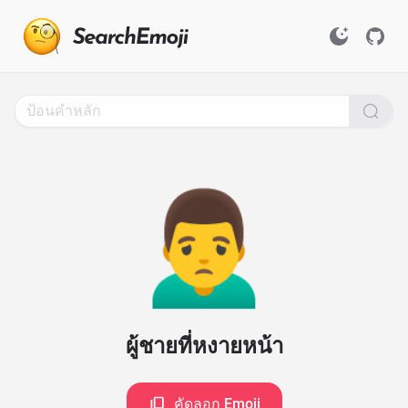
Search
for
Emoji,
Click
to
Copy
🙍‍♂️
ผู้ชายที่หงายหน้า
คัดลอก Emoji