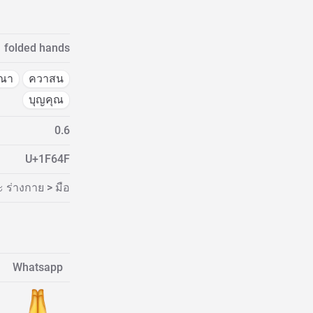
folded hands
รณา
ควาสน
บุญคุณ
0.6
U+1F64F
 ร่างกาย > มือ
Whatsapp