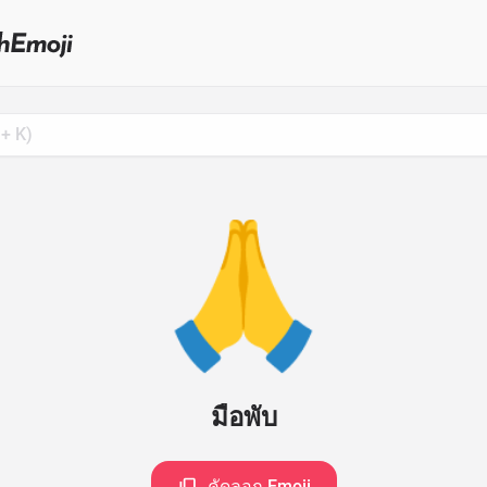
Search
for
Emoji,
Click
to
Copy
🙏
มือพับ
คัดลอก Emoji