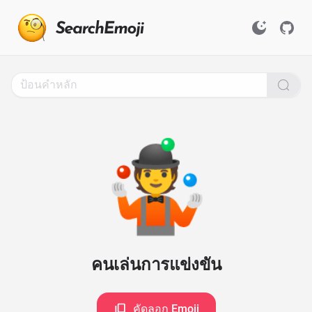
Search
for
Emoji,
Click
to
Copy
🤹
คนเล่นการแข่งขัน
คัดลอก Emoji