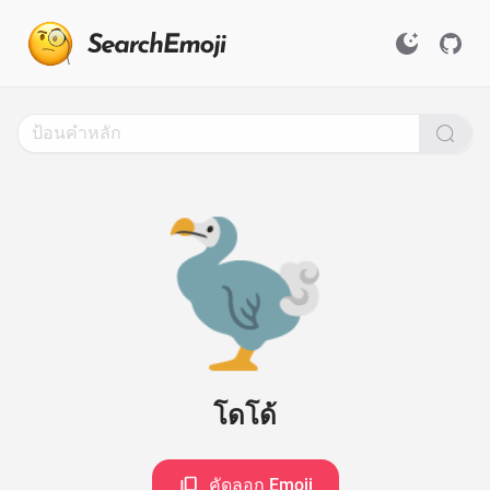
Search
for
Emoji,
Click
to
Copy
🦤
โดโด้
คัดลอก Emoji