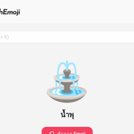
Search
for
Emoji,
Click
to
Copy
⛲
น้ำพุ
คัดลอก Emoji