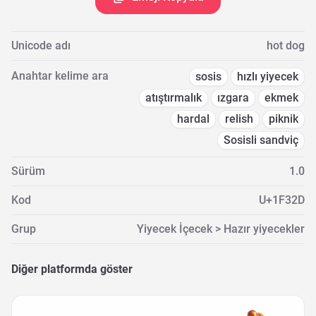
Unicode adı
hot dog
Anahtar kelime ara
sosis
hızlı yiyecek
atıştırmalık
ızgara
ekmek
hardal
relish
piknik
Sosisli sandviç
Sürüm
1.0
Kod
U+1F32D
Grup
Yiyecek İçecek > Hazır yiyecekler
Diğer platformda göster