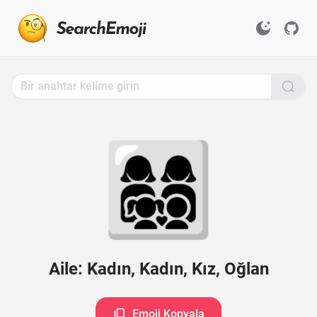
Search
for
Emoji,
Click
to
Copy
👩‍👩‍👧‍👦
Aile: Kadın, Kadın, Kız, Oğlan
Emoji Kopyala