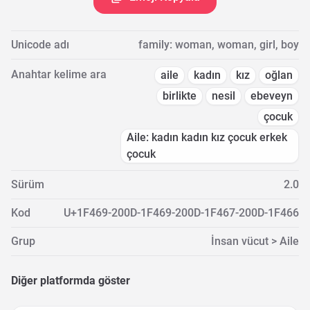
Unicode adı
family: woman, woman, girl, boy
Anahtar kelime ara
aile
kadın
kız
oğlan
birlikte
nesil
ebeveyn
çocuk
Aile: kadın kadın kız çocuk erkek
çocuk
Sürüm
2.0
Kod
U+1F469-200D-1F469-200D-1F467-200D-1F466
Grup
İnsan vücut > Aile
Diğer platformda göster