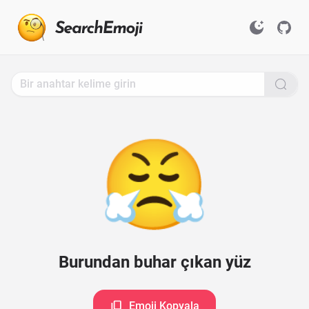
Search
for
Emoji,
Click
to
Copy
😤
Burundan buhar çıkan yüz
Emoji Kopyala