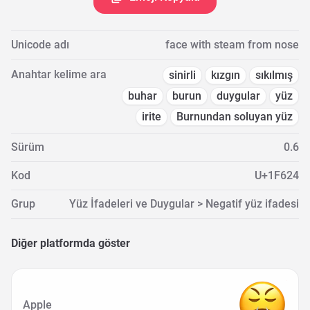
Unicode adı
face with steam from nose
Anahtar kelime ara
sinirli
kızgın
sıkılmış
buhar
burun
duygular
yüz
irite
Burnundan soluyan yüz
Sürüm
0.6
Kod
U+1F624
Grup
Yüz İfadeleri ve Duygular > Negatif yüz ifadesi
Diğer platformda göster
Apple