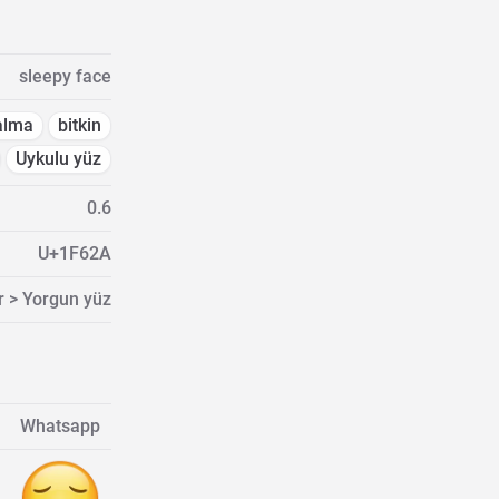
sleepy face
alma
bitkin
Uykulu yüz
0.6
U+1F62A
r > Yorgun yüz
Whatsapp