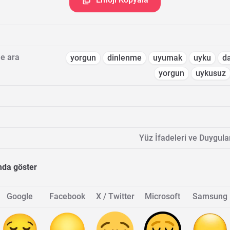
e ara
yorgun
dinlenme
uyumak
uyku
d
yorgun
uykusuz
Yüz İfadeleri ve Duygula
mda göster
Google
Facebook
X / Twitter
Microsoft
Samsung