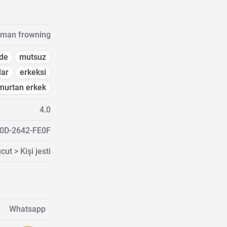
man frowning
ade
mutsuz
lar
erkeksi
murtan erkek
4.0
0D-2642-FE0F
cut > Kişi jesti
Whatsapp