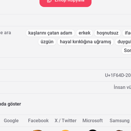
e ara
kaşlarını çatan adam
erkek
hoşnutsuz
if
üzgün
hayal kırıklığına uğramış
duygu
So
U+1F64D-20
İnsan vü
mda göster
Google
Facebook
X / Twitter
Microsoft
Samsung