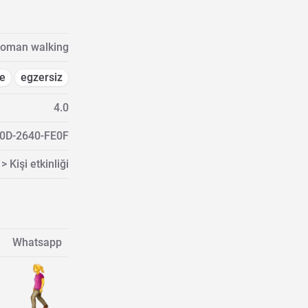
oman walking
te
egzersiz
4.0
0D-2640-FE0F
> Kişi etkinliği
Whatsapp