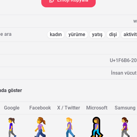
w
e ara
kadın
yürüme
yatış
dişi
aktivi
U+1F6B6-20
İnsan vücut 
mda göster
Google
Facebook
X / Twitter
Microsoft
Samsung