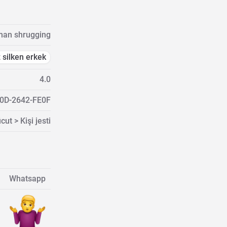
man shrugging
silken erkek
4.0
0D-2642-FE0F
cut > Kişi jesti
Whatsapp