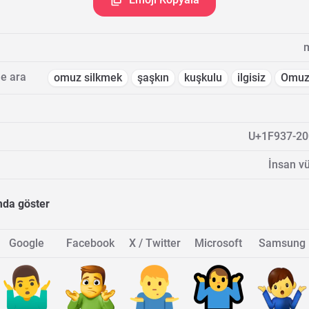
e ara
omuz silkmek
şaşkın
kuşkulu
ilgisiz
Omuz 
U+1F937-20
İnsan vü
mda göster
Google
Facebook
X / Twitter
Microsoft
Samsung